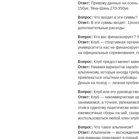
Ответ:
Привожу данные на осень 2
150уе; Тянь-Шань 270-350уе.
Вопрос:
Что входит в эти суммы?
Ответ:
В эти суммы входят: 1)пое
дополнительные расходы.
Вопрос:
Кто вас финанасирует? У
Ответ:
Клуб — спортивная органи
университета нас не финансируе
на официальные соревнования, п
Вопрос:
Клуб предоставляет каки
Ответ:
Никаких вариантов зарабо
альпинизму, которые иногда треб
привлекаться опытные клубовцы.
Деньги на поход — личная пробле
Вопрос:
Клуб или его руководство
Ответ:
Клуб — некоммерческая орг
занимаемся, а точнее, увлекаемся
этим в одиночку практически нев
ежемесячные сборы на чай, сахар
воспользоваться любой член клуб
Вопрос:
Что такое альпинизм?
Ответ:
Альпинизм — восхождения 
или команды приезжают в горный