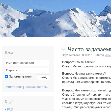
ГЛАВНАЯ
Часто задаваем
1
Вход
Опубликовано
30.10.2013
|
Автор:
Адм
Вопрос:
Кто вы такие?
Ответ:
Мы — горно-туристский кл
Вопрос:
Чем вы занимаетесь?
Запомнить меня
Вход
Ответ:
Мы занимаемся спортивным
прикладным многоборьям. То есть
Регистрация
|
Забыли пароль?
Вопрос:
Что такое спортивный ту
Ответ:
Спортивный туризм — это
усложняющими препятствиями, но
Клуб
сложнее (труднодоступнее), тем к
10чел.). Оно регистрируется в со
FAQ