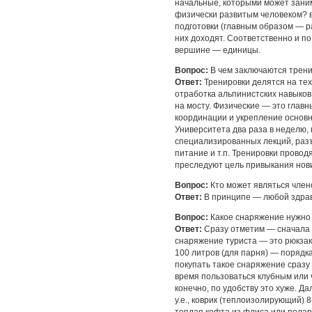
начальные, которыми может зани
физически развитым человеком? 
подготовки (главным образом — р
них доходят. Соответственно и п
вершине — единицы.
Вопрос:
В чем заключаются трен
Ответ:
Тренировки делятся на тех
отработка альпинистских навыков
на мосту. Физические — это глав
координации и укрепление основ
Университета два раза в неделю,
специализированных лекций, разъ
питание и т.п. Тренировки провод
преследуют цель привыкания нови
Вопрос:
Кто может являться член
Ответ:
В принципе — любой здра
Вопрос:
Какое снаряжение нужно и
Ответ:
Сразу отметим — сначала в
снаряжение туриста — это рюкзак 
100 литров (для парня) — порядка
покупать такое снаряжение сразу 
время пользоваться клубным или 
конечно, по удобству это хуже. Д
у.е., коврик (теплоизолирующий) 