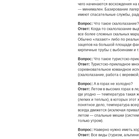
чего начинаются восхождения на 
— минимален. Базирование лагер
имеют спасательные службы, рад
Вопрос:
Что такое скалолазание?
Ответ:
Когда-то скалолазание вы
все более сложных скальных марш
Обычно «лазают» либо по реальн
зацепов на большой площади фане
кирпичные трубы с выбоинами и т.
Вопрос:
Что такое туристско-при
Ответ:
Туристско-прикладное мног
соревновательное командное испо
(скалолазание, работа с веревкой
Вопрос:
А в горах не холодно?
Ответ:
Летом в высоких горах в л
где угодно — температура такая ж
(легких и теплых), в которых это
понятное дело, температура всег
всегда движется (исключая привал
летом — спальные мешки (системы
только утром).
Вопрос:
Наверно нужно иметь хо
Ответ:
Все виды (туризм, альпини