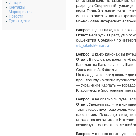
остальные виды, которыми мы зан
История
разрядов. Спортивный туризм дел
Контакты
виды. Горный отличается от пеш
Мероприятия
большего расстояния в конкретно
Новости
Руководство
можно более интересных и сложн
Вопрос:
Где вы находитесь? Коор
Ответ:
Беларусь, г.Брест, ул.Моск
общежития. Собрания по четверга
gtk_citadel@mail.ru
Вопрос:
В каких районах вы путе
Ответ:
В последнее время клуб по
Карелии, на Кавказе и Тянь-Шане,
Сахалине и Забайкалье.
На выходные и праздничные дни к
прошлом клуб активно путешество
— Украинские Карпаты — гораздо
Классические (постоянные) места
Вопрос:
А не опасно ли путешеств
Ответ:
Уверяем вас, что в кримин
там путешествует еще очень мног
населением. Плюс еще в том, что
множество источников в Интернет
возникнуть только в населенной зо
Вопрос:
А сколько стоят путешес