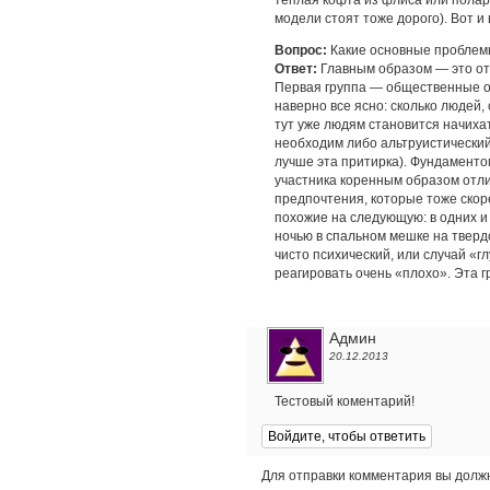
теплая кофта из флиса или полар
модели стоят тоже дорого). Вот и
Вопрос:
Какие основные проблемы
Ответ:
Главным образом — это отн
Первая группа — общественные от
наверно все ясно: сколько людей, 
тут уже людям становится начиха
необходим либо альтруистический
лучше эта притирка). Фундаменто
участника коренным образом отл
предпочтения, которые тоже скор
похожие на следующую: в одних и
ночью в спальном мешке на тверд
чисто психический, или случай «г
реагировать очень «плохо». Эта 
Админ
20.12.2013
Тестовый коментарий!
Войдите, чтобы ответить
Для отправки комментария вы дол