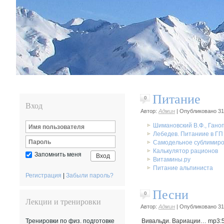
Питание
0
Вход
Автор:
Админ
|
Опубликовано
31
Шимановский В.Ф., Ганоп
Лебедев. Питаниие в ГП
Самодельное сублимиро
Калькулятор рационов
Запомнить меня
Вход
Витамины.ру
Питание альпиниста
Регистрация
|
Забыли пароль?
Песни
0
Лекции и тренировки
Автор:
Админ
|
Опубликовано
31
Тренировки по физ. подготовке
Вивальди. Вариации… mp3: