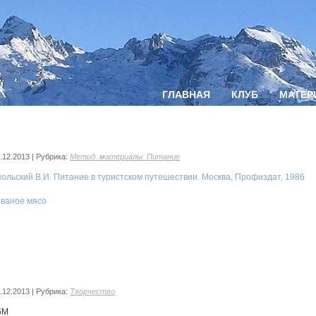
ГЛАВНАЯ
КЛУБ
МАТЕР
.12.2013
|
Рубрика:
Метод. материалы: Питание
ольский В.И. Питание в туристском путешествии. Москва, Профиздат, 1986
ваное мясо
.12.2013
|
Рубрика:
Творчество
5М