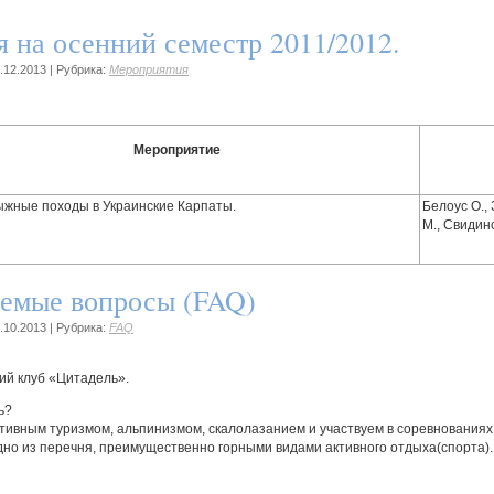
 на осенний семестр 2011/2012.
.12.2013
|
Рубрика:
Мероприятия
Мероприятие
ыжные походы в Украинские Карпаты.
Белоус О., 
М., Свидинс
аемые вопросы (FAQ)
.10.2013
|
Рубрика:
FAQ
ий клуб «Цитадель».
ь?
ивным туризмом, альпинизмом, скалолазанием и участвуем в соревнованиях
видно из перечня, преимущественно горными видами активного отдыха(спорта).