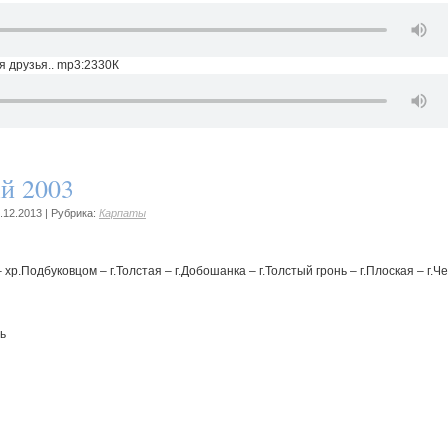
 друзья.. mp3:2330К
й 2003
.12.2013
|
Рубрика:
Карпаты
 хр.Подбуковцом – г.Толстая – г.Добошанка – г.Толстый гронь – г.Плоская – г.
ь