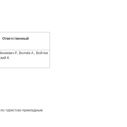
Ответственный
Зенкевич Р., Волчёк А., Войтюк
кий К.
 по туристско-прикладным