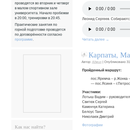
проводятся во вторник и четверг
в малом спортивном зале
университета. Начало пробежки
в 20:00, тренировки в 20:45.
Леонид Сергеев. Собираются
Практические занятия по
горной подготовке проводятся
по договорённости согласно
программе
.
Читать далее
→
Карпаты, Ма
0
Автор:
Админ
|
Опубликовано
31
Пройденный маршрут:
пос.Яремча – р.Жонка –
— пос.Ясиня – г.Петрос
Участники:
Лотыш Вадим – руководител
Cвитюк Сергей
Каменчук Катерина
Белоус Таня
Николаюк Дмитрий
Фотографии
Как нас найти?