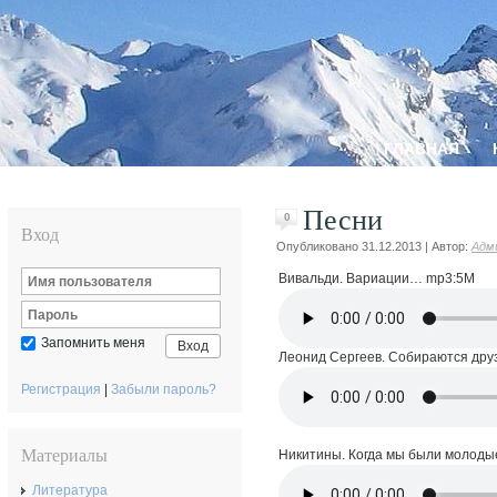
ГЛАВНАЯ
Песни
0
Вход
Опубликовано
31.12.2013
|
Автор:
Адм
Вивальди. Вариации… mp3:5М
Запомнить меня
Вход
Леонид Сергеев. Собираются друз
Регистрация
|
Забыли пароль?
Материалы
Никитины. Когда мы были молоды
Литература