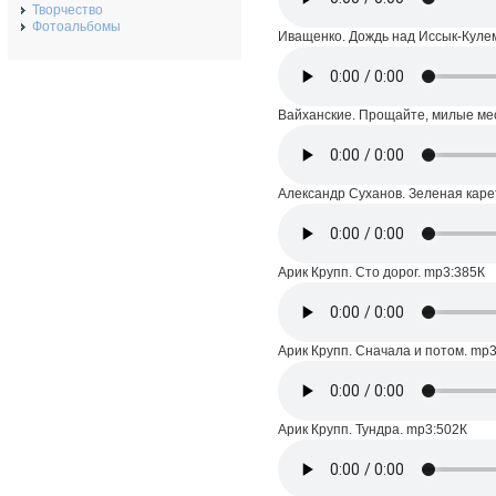
Творчество
Фотоальбомы
Иващенко. Дождь над Иссык-Куле
Вайханские. Прощайте, милые ме
Александр Суханов. Зеленая каре
Арик Крупп. Сто дорог. mp3:385К
Арик Крупп. Сначала и потом. mp
Арик Крупп. Тундра. mp3:502К